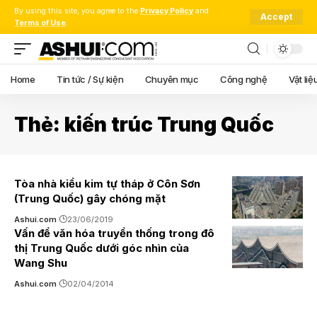
By using this site, you agree to the
Privacy Policy
and
Accept
Terms of Use
.
Home
Tin tức / Sự kiện
Chuyên mục
Công nghệ
Vật liệ
Thẻ:
kiến trúc Trung Quốc
Tòa nhà kiểu kim tự tháp ở Côn Sơn
(Trung Quốc) gây chóng mặt
Ashui.com
23/06/2019
Vấn đề văn hóa truyền thống trong đô
thị Trung Quốc dưới góc nhìn của
Wang Shu
Ashui.com
02/04/2014