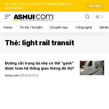
By using this site, you agree to the
Privacy Policy
and
Accept
Terms of Use
.
Home
Tin tức / Sự kiện
Chuyên mục
Công nghệ
Vật liệ
Thẻ:
light rail transit
Đường sắt trọng tải nhẹ có thể “gánh”
được toàn hệ thống giao thông đô thị?
Ashui.com
14/08/2012