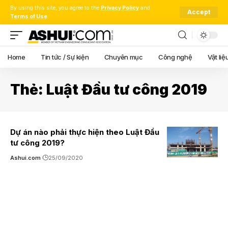
By using this site, you agree to the
Privacy Policy
and
Accept
Terms of Use
.
Home
Tin tức / Sự kiện
Chuyên mục
Công nghệ
Vật liệ
Thẻ:
Luật Đầu tư công 2019
Dự án nào phải thực hiện theo Luật Đầu
tư công 2019?
Ashui.com
25/09/2020