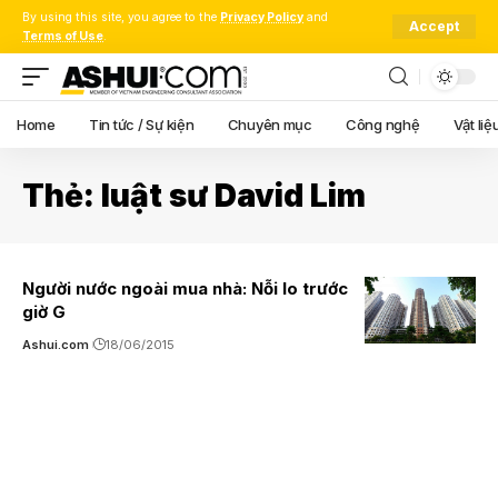
By using this site, you agree to the
Privacy Policy
and
Accept
Terms of Use
.
Home
Tin tức / Sự kiện
Chuyên mục
Công nghệ
Vật liệ
Thẻ:
luật sư David Lim
Người nước ngoài mua nhà: Nỗi lo trước
giờ G
Ashui.com
18/06/2015