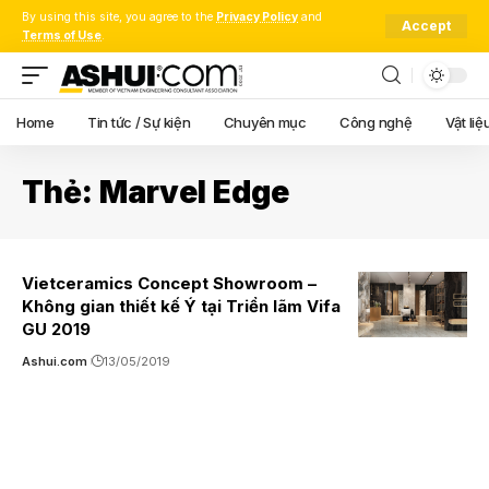
By using this site, you agree to the
Privacy Policy
and
Accept
Terms of Use
.
Home
Tin tức / Sự kiện
Chuyên mục
Công nghệ
Vật liệ
Thẻ:
Marvel Edge
Vietceramics Concept Showroom –
Không gian thiết kế Ý tại Triển lãm Vifa
GU 2019
Ashui.com
13/05/2019