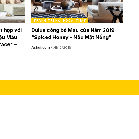
TRANG TRÍ NỘI NGOẠI THẤT
t hợp với
Dulux công bố Màu của Năm 2019:
iệu Màu
“Spiced Honey – Nâu Mật Nồng”
ace™ –
Ashui.com
11/12/2018