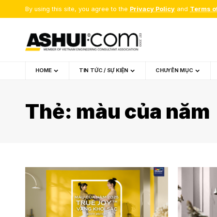
By using this site, you agree to the
Privacy Policy
and
Terms o
HOME
TIN TỨC / SỰ KIỆN
CHUYÊN MỤC
Thẻ:
màu của năm