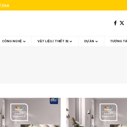
f Use
.
CÔNG NGHỆ
VẬT LIỆU / THIẾT BỊ
DỰ ÁN
TƯƠNG T