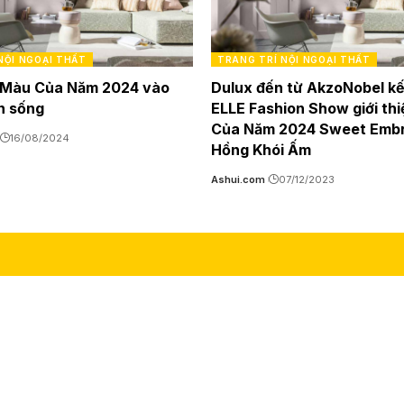
NỘI NGOẠI THẤT
TRANG TRÍ NỘI NGOẠI THẤT
 Màu Của Năm 2024 vào
Dulux đến từ AkzoNobel kế
n sống
ELLE Fashion Show giới th
Của Năm 2024 Sweet Embr
16/08/2024
Hồng Khói Ấm
Ashui.com
07/12/2023