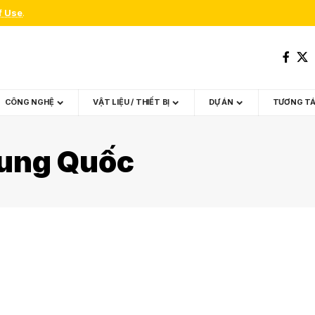
f Use
.
CÔNG NGHỆ
VẬT LIỆU / THIẾT BỊ
DỰ ÁN
TƯƠNG T
rung Quốc