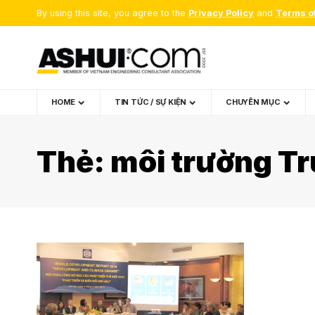
By using this site, you agree to the
Privacy Policy
and
Terms o
HOME
TIN TỨC / SỰ KIỆN
CHUYÊN MỤC
Thẻ:
môi trường T