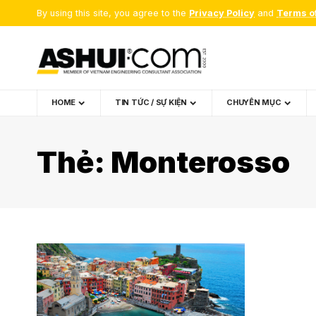
By using this site, you agree to the
Privacy Policy
and
Terms o
HOME
TIN TỨC / SỰ KIỆN
CHUYÊN MỤC
Thẻ:
Monterosso