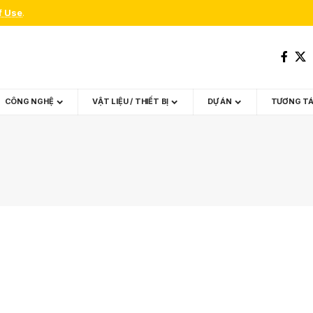
f Use
.
CÔNG NGHỆ
VẬT LIỆU / THIẾT BỊ
DỰ ÁN
TƯƠNG T