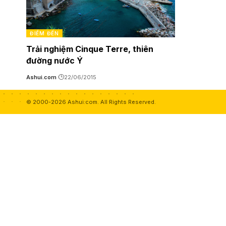
ĐIỂM ĐẾN
Trải nghiệm Cinque Terre, thiên
đường nước Ý
Ashui.com
22/06/2015
© 2000-2026 Ashui.com. All Rights Reserved.