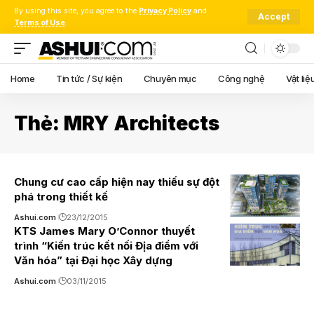
By using this site, you agree to the
Privacy Policy
and
Accept
Terms of Use
.
Home
Tin tức / Sự kiện
Chuyên mục
Công nghệ
Vật liệ
Thẻ:
MRY Architects
Chung cư cao cấp hiện nay thiếu sự đột
phá trong thiết kế
Ashui.com
23/12/2015
KTS James Mary O’Connor thuyết
trình “Kiến trúc kết nối Địa điểm với
Văn hóa” tại Đại học Xây dựng
Ashui.com
03/11/2015