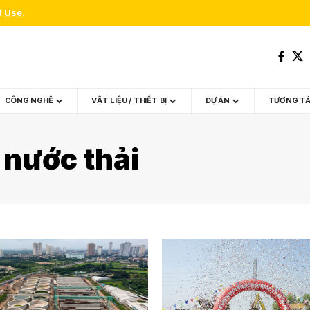
f Use
.
CÔNG NGHỆ
VẬT LIỆU / THIẾT BỊ
DỰ ÁN
TƯƠNG T
 nước thải