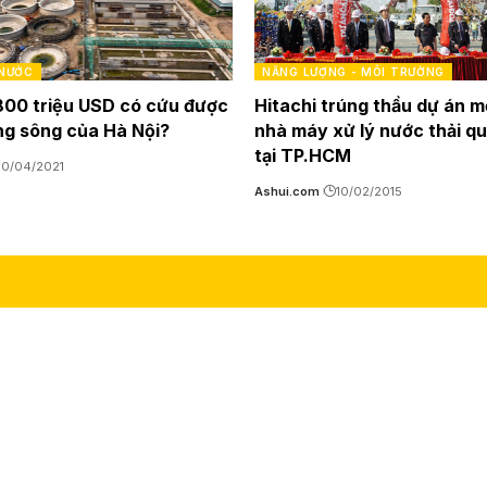
 NƯỚC
NĂNG LƯỢNG - MÔI TRƯỜNG
00 triệu USD có cứu được
Hitachi trúng thầu dự án m
g sông của Hà Nội?
nhà máy xử lý nước thải q
tại TP.HCM
30/04/2021
Ashui.com
10/02/2015