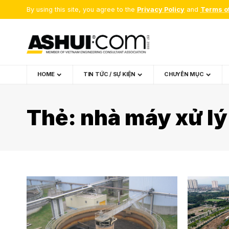
By using this site, you agree to the
Privacy Policy
and
Terms o
HOME
TIN TỨC / SỰ KIỆN
CHUYÊN MỤC
Thẻ:
nhà máy xử lý