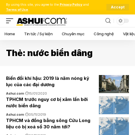
By using this site, you agree to the
Privacy Policy
and
Accept
Terms of Use
.
Home
Tin tức / Sự kiện
Chuyên mục
Công nghệ
Vật liệ
Thẻ:
nước biển dâng
Biến đổi khí hậu: 2019 là năm nóng kỷ
lục của các đại dương
Ashui.com
15/01/2020
TPHCM trước nguy cơ bị xâm lấn bởi
nước biển dâng
Ashui.com
05/11/2019
TPHCM và đồng bằng sông Cửu Long
liệu có bị xoá sổ 30 năm tới?