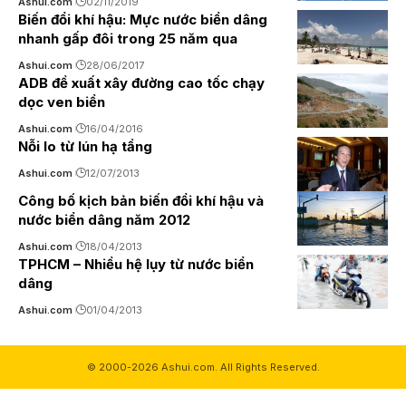
Ashui.com
02/11/2019
Biến đổi khí hậu: Mực nước biển dâng
nhanh gấp đôi trong 25 năm qua
Ashui.com
28/06/2017
ADB đề xuất xây đường cao tốc chạy
dọc ven biển
Ashui.com
16/04/2016
Nỗi lo từ lún hạ tầng
Ashui.com
12/07/2013
Công bố kịch bản biến đổi khí hậu và
nước biển dâng năm 2012
Ashui.com
18/04/2013
TPHCM – Nhiều hệ lụy từ nước biển
dâng
Ashui.com
01/04/2013
© 2000-2026 Ashui.com. All Rights Reserved.