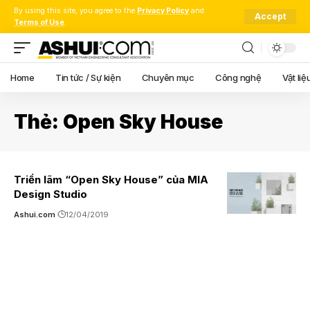
By using this site, you agree to the
Privacy Policy
and
Accept
Terms of Use
.
Home
Tin tức / Sự kiện
Chuyên mục
Công nghệ
Vật liệ
Thẻ:
Open Sky House
Triển lãm “Open Sky House” của MIA
Design Studio
Ashui.com
12/04/2019