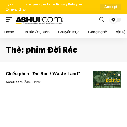
By using this site, you agree to the
Privacy Policy
and
Accept
Terms of Use
.
Home
Tin tức / Sự kiện
Chuyên mục
Công nghệ
Vật liệ
Thẻ:
phim Đời Rác
Chiếu phim “Đời Rác / Waste Land”
Ashui.com
10/01/2018