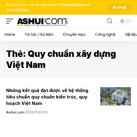
By using this site, you agree to the
Privacy Policy
and
Accept
Terms of Use
.
Home
Tin tức / Sự kiện
Chuyên mục
Công nghệ
Vật liệ
Thẻ:
Quy chuẩn xây dựng
Việt Nam
Những kết quả đạt được về hệ thống
tiêu chuẩn quy chuẩn kiến trúc, quy
hoạch Việt Nam
Ashui.com
28/11/2020