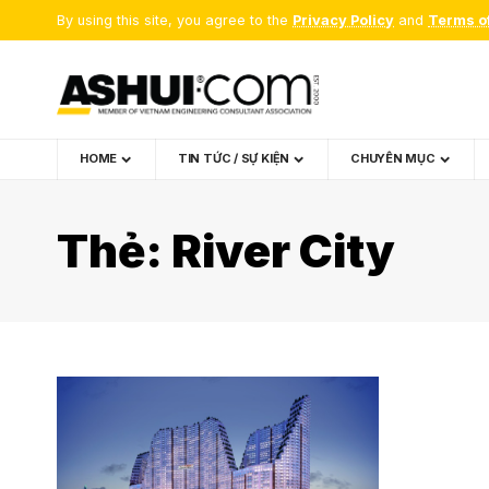
By using this site, you agree to the
Privacy Policy
and
Terms o
HOME
TIN TỨC / SỰ KIỆN
CHUYÊN MỤC
Thẻ:
River City