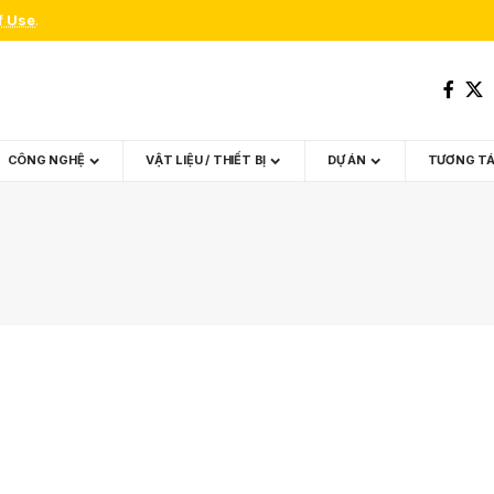
f Use
.
CÔNG NGHỆ
VẬT LIỆU / THIẾT BỊ
DỰ ÁN
TƯƠNG T