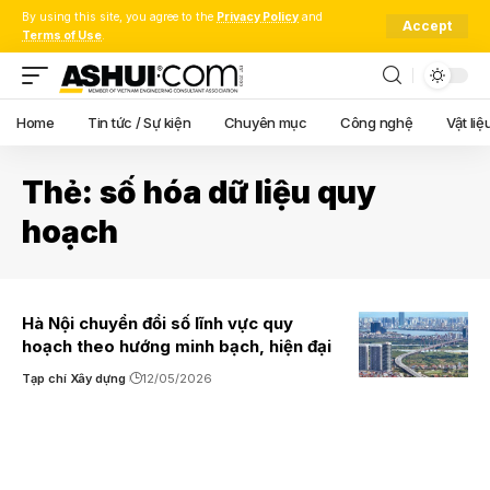
By using this site, you agree to the
Privacy Policy
and
Accept
Terms of Use
.
Home
Tin tức / Sự kiện
Chuyên mục
Công nghệ
Vật liệ
Thẻ:
số hóa dữ liệu quy
hoạch
Hà Nội chuyển đổi số lĩnh vực quy
hoạch theo hướng minh bạch, hiện đại
Tạp chí Xây dựng
12/05/2026