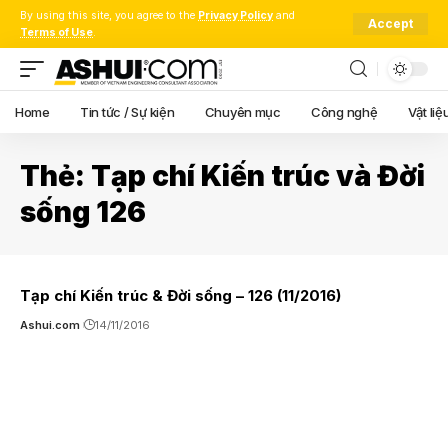
By using this site, you agree to the
Privacy Policy
and
Accept
Terms of Use
.
Home
Tin tức / Sự kiện
Chuyên mục
Công nghệ
Vật liệ
Thẻ:
Tạp chí Kiến trúc và Đời
sống 126
Tạp chí Kiến trúc & Đời sống – 126 (11/2016)
Ashui.com
14/11/2016