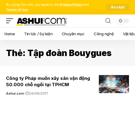
By using this site, you agree to the
Privacy Policy
and
Accept
Terms of Use
.
Home
Tin tức / Sự kiện
Chuyên mục
Công nghệ
Vật liệ
Thẻ:
Tập đoàn Bouygues
Công ty Pháp muốn xây sân vận động
50.000 chỗ ngồi tại TPHCM
Ashui.com
24/08/2017