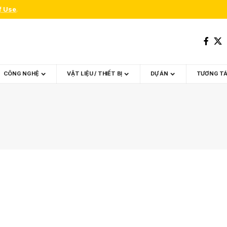
f Use
.
CÔNG NGHỆ
VẬT LIỆU / THIẾT BỊ
DỰ ÁN
TƯƠNG T