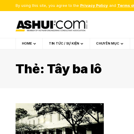
By using this site, you agree to the
Privacy Policy
and
Terms o
HOME
TIN TỨC / SỰ KIỆN
CHUYÊN MỤC
Thẻ:
Tây ba lô