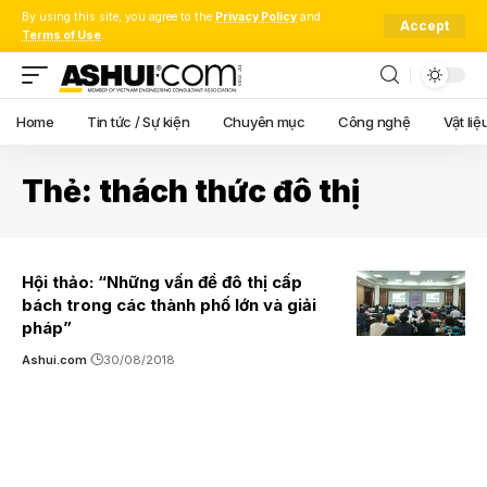
By using this site, you agree to the
Privacy Policy
and
Accept
Terms of Use
.
Home
Tin tức / Sự kiện
Chuyên mục
Công nghệ
Vật liệ
Thẻ:
thách thức đô thị
Hội thảo: “Những vấn đề đô thị cấp
bách trong các thành phố lớn và giải
pháp”
Ashui.com
30/08/2018