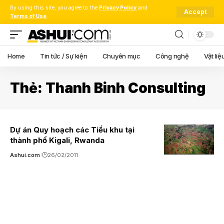
By using this site, you agree to the
Privacy Policy
and
Accept
Terms of Use
.
Home
Tin tức / Sự kiện
Chuyên mục
Công nghệ
Vật liệ
Thẻ:
Thanh Binh Consulting
Dự án Quy hoạch các Tiểu khu tại
thành phố Kigali, Rwanda
Ashui.com
26/02/2011