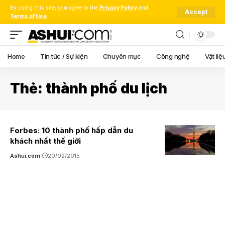
By using this site, you agree to the
Privacy Policy
and
Accept
Terms of Use
.
Home
Tin tức / Sự kiện
Chuyên mục
Công nghệ
Vật liệ
Thẻ:
thành phố du lịch
Forbes: 10 thành phố hấp dẫn du
khách nhất thế giới
Ashui.com
20/02/2015