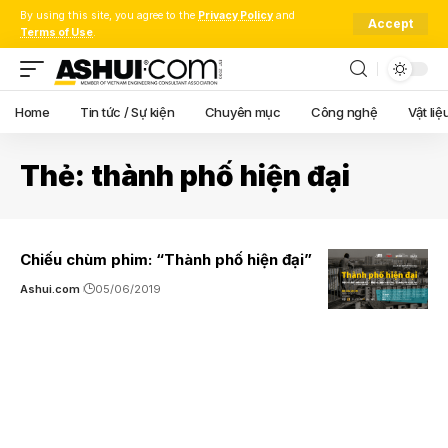
By using this site, you agree to the
Privacy Policy
and
Accept
Terms of Use
.
Home
Tin tức / Sự kiện
Chuyên mục
Công nghệ
Vật liệ
Thẻ:
thành phố hiện đại
Chiếu chùm phim: “Thành phố hiện đại”
Ashui.com
05/06/2019