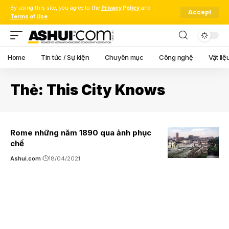
By using this site, you agree to the
Privacy Policy
and
Accept
Terms of Use
.
Home
Tin tức / Sự kiện
Chuyên mục
Công nghệ
Vật liệ
Thẻ:
This City Knows
Rome những năm 1890 qua ảnh phục
chế
Ashui.com
18/04/2021