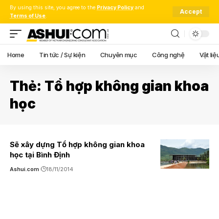
By using this site, you agree to the
Privacy Policy
and
Accept
Terms of Use
.
Home
Tin tức / Sự kiện
Chuyên mục
Công nghệ
Vật liệ
Thẻ:
Tổ hợp không gian khoa
học
Sẽ xây dựng Tổ hợp không gian khoa
học tại Bình Định
Ashui.com
18/11/2014