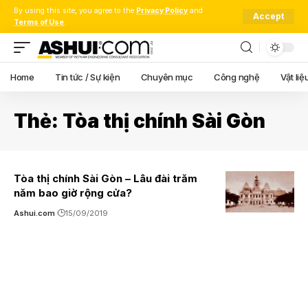
By using this site, you agree to the
Privacy Policy
and
Accept
Terms of Use
.
Home
Tin tức / Sự kiện
Chuyên mục
Công nghệ
Vật liệ
Thẻ:
Tòa thị chính Sài Gòn
Tòa thị chính Sài Gòn – Lâu đài trăm
năm bao giờ rộng cửa?
Ashui.com
15/09/2019