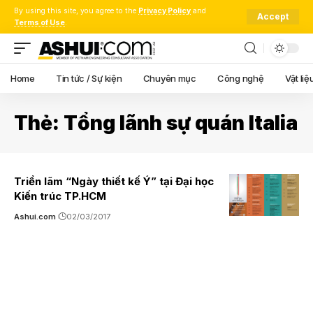
By using this site, you agree to the
Privacy Policy
and
Accept
Terms of Use
.
Home
Tin tức / Sự kiện
Chuyên mục
Công nghệ
Vật liệ
Thẻ:
Tổng lãnh sự quán Italia
Triển lãm “Ngày thiết kế Ý” tại Đại học
Kiến trúc TP.HCM
Ashui.com
02/03/2017