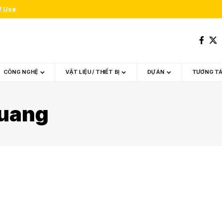
f Use
.
CÔNG NGHỆ
VẬT LIỆU / THIẾT BỊ
DỰ ÁN
TƯƠNG T
Quang