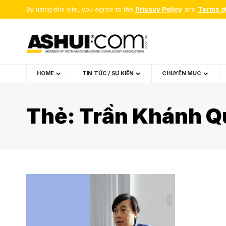
By using this site, you agree to the
Privacy Policy
and
Terms o
HOME
TIN TỨC / SỰ KIỆN
CHUYÊN MỤC
Thẻ:
Trần Khánh 