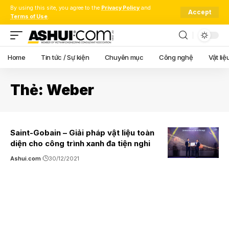
By using this site, you agree to the
Privacy Policy
and
Accept
Terms of Use
.
Home
Tin tức / Sự kiện
Chuyên mục
Công nghệ
Vật liệ
Thẻ:
Weber
Saint-Gobain – Giải pháp vật liệu toàn
diện cho công trình xanh đa tiện nghi
Ashui.com
30/12/2021