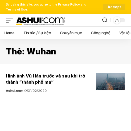
By using this site, you agree to the
Privacy Policy
and
Accept
Terms of Use
.
Home
Tin tức / Sự kiện
Chuyên mục
Công nghệ
Vật liệ
Thẻ:
Wuhan
Hình ảnh Vũ Hán trước và sau khi trở
thành “thành phố ma”
Ashui.com
01/02/2020