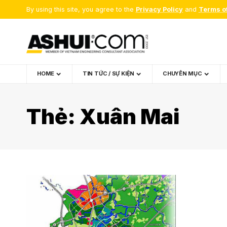
By using this site, you agree to the
Privacy Policy
and
Terms o
HOME
TIN TỨC / SỰ KIỆN
CHUYÊN MỤC
Thẻ:
Xuân Mai