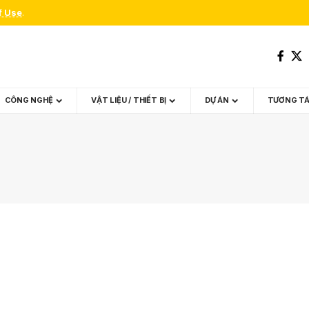
f Use
.
CÔNG NGHỆ
VẬT LIỆU / THIẾT BỊ
DỰ ÁN
TƯƠNG T