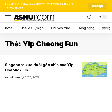
By using this site, you agree to the
Privacy Policy
and
Accept
Terms of Use
.
Home
Tin tức / Sự kiện
Chuyên mục
Công nghệ
Vật liệ
Thẻ:
Yip Cheong Fun
Singapore xưa dưới góc nhìn của Yip
Cheong-Fun
Ashui.com
10/05/2015