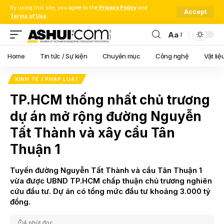
By using this site, you agree to the
Privacy Policy
and
Accept
Terms of Use
.
Aa
Font
Resizer
Home
Tin tức / Sự kiện
Chuyên mục
Công nghệ
Vật liệ
KINH TẾ / PHÁP LUẬT
TP.HCM thống nhất chủ trương
dự án mở rộng đường Nguyễn
Tất Thành và xây cầu Tân
Thuận 1
Tuyến đường Nguyễn Tất Thành và cầu Tân Thuận 1
vừa được UBND TP.HCM chấp thuận chủ trương nghiên
cứu đầu tư. Dự án có tổng mức đầu tư khoảng 3.000 tỷ
đồng.
4 phút đọc