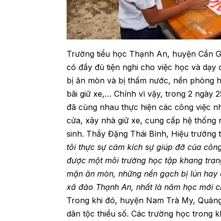
Trường tiểu học Thạnh An, huyện Cần Gi
có đầy đủ tiện nghi cho việc học và dạy
bị ăn mòn và bị thấm nước, nền phòng h
bãi giữ xe,… Chính vì vậy, trong 2 ngày 
đã cùng nhau thực hiện các công việc n
cửa, xây nhà giữ xe, cung cấp hệ thống
sinh. Thầy Đặng Thái Bình, Hiệu trưởng 
tôi thực sự cảm kích sự giúp đỡ của côn
được một môi trường học tập khang tran
mặn ăn mòn, những nền gạch bị lún hay c
xã đảo Thạnh An, nhất là năm học mới c
Trong khi đó, huyện Nam Trà My, Quảng 
dân tộc thiểu số. Các trường học trong