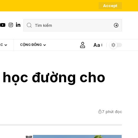
Accept
Aa
ÁC
CỘNG ĐỒNG
Font
Resizer
n học đường cho
7 phút đọc