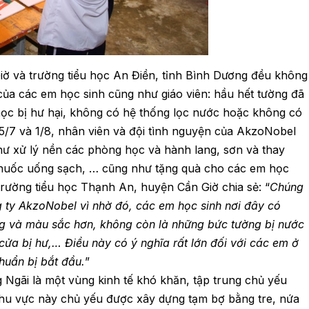
ờ và trường tiểu học An Điền, tỉnh Bình Dương đều không
 của các em học sinh cũng như giáo viên: hầu hết tường đã
ọc bị hư hại, không có hệ thống lọc nước hoặc không có
25/7 và 1/8, nhân viên và đội tình nguyện của AkzoNobel
hư xử lý nền các phòng học và hành lang, sơn và thay
 nuốc uống sạch, … cũng như tặng quà cho các em học
trường tiểu học Thạnh An, huyện Cần Giờ chia sẻ: “
Chúng
g ty AkzoNobel vì nhờ đó, các em học sinh nơi đây có
g và màu sắc hơn, không còn là những bức tường bị nước
ửa bị hư,… Điều này có ý nghĩa rất lớn đối với các em ở
huẩn bị bắt đầu.
”
Ngãi là một vùng kinh tế khó khăn, tập trung chủ yếu
 khu vực này chủ yếu được xây dựng tạm bợ bằng tre, nứa