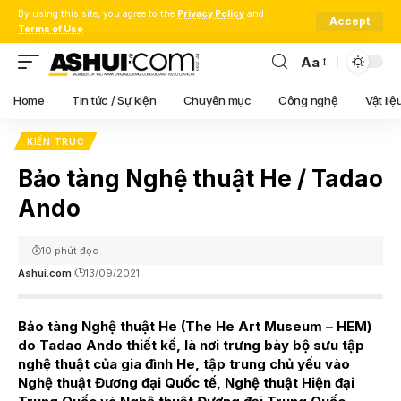
By using this site, you agree to the
Privacy Policy
and
Accept
Terms of Use
.
Aa
Font
Resizer
Home
Tin tức / Sự kiện
Chuyên mục
Công nghệ
Vật liệ
KIẾN TRÚC
Bảo tàng Nghệ thuật He / Tadao
Ando
10 phút đọc
Ashui.com
13/09/2021
Bảo tàng Nghệ thuật He (The He Art Museum – HEM)
do Tadao Ando thiết kế, là nơi trưng bày bộ sưu tập
nghệ thuật của gia đình He, tập trung chủ yếu vào
Nghệ thuật Đương đại Quốc tế, Nghệ thuật Hiện đại