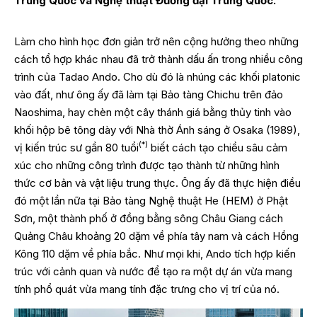
Trung Quốc và Nghệ thuật Đương đại Trung Quốc.
Làm cho hình học đơn giản trở nên cộng hưởng theo những
cách tổ hợp khác nhau đã trở thành dấu ấn trong nhiều công
trình của Tadao Ando. Cho dù đó là nhúng các khối platonic
vào đất, như ông ấy đã làm tại Bảo tàng Chichu trên đảo
Naoshima, hay chèn một cây thánh giá bằng thủy tinh vào
khối hộp bê tông dày với Nhà thờ Ánh sáng ở Osaka (1989),
(*)
vị kiến trúc sư gần 80 tuổi
biết cách tạo chiều sâu cảm
xúc cho những công trình được tạo thành từ những hình
thức cơ bản và vật liệu trung thực. Ông ấy đã thực hiện điều
đó một lần nữa tại Bảo tàng Nghệ thuật He (HEM) ở Phật
Sơn, một thành phố ở đồng bằng sông Châu Giang cách
Quảng Châu khoảng 20 dặm về phía tây nam và cách Hồng
Kông 110 dặm về phía bắc. Như mọi khi, Ando tích hợp kiến
trúc với cảnh quan và nước để tạo ra một dự án vừa mang
tính phổ quát vừa mang tính đặc trưng cho vị trí của nó.