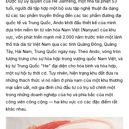
Được sự ủy quyền của He Jianfeng, một nhà tài phiệt 53
tuổi, người đã tập hợp một bộ sưu tập nghệ thuật đa dạng
từ các tác phẩm truyền thống đến các tác phẩm đương đại
quốc tế và Trung Quốc, Ando khởi đầu thiết kế của mình
dựa trên niềm tin từ văn hóa Nam Việt (Nanyue) của khu
vực, vốn phát triển mạnh mẽ 2.000 năm trước trên một lãnh
thổ trải dài từ Việt Nam qua các tỉnh Quảng Đông, Quảng
Tây, Hải Nam, Trung Quốc ngày nay. Theo Ando, vòng tròn
tượng trưng cho sự hòa hợp trong vương quốc Nam Việt, và
ký tự Trung Quốc “He” đại diện cho hòa bình và hòa hợp,
một sự hội tụ thời cơ. Tuy nhiên, hiện trạng khu đất đưa ra
những thách thức vì nó nằm ở phía nam của một khu thương
mại sầm uất, nơi gia đình chủ đầu tư có trụ sở chính một
trong những doanh nghiệp của họ và phía bắc của một
công viên công cộng — hai khu vực có các đặc điểm rất
khác nhau.