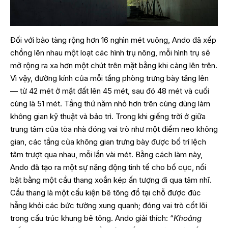
Đối với bảo tàng rộng hơn 16 nghìn mét vuông, Ando đã xếp
chồng lên nhau một loạt các hình trụ nông, mỗi hình trụ sẽ
mở rộng ra xa hơn một chút trên mặt bằng khi càng lên trên.
Vì vậy, đường kính của mỗi tầng phòng trưng bày tăng lên
— từ 42 mét ở mặt đất lên 45 mét, sau đó 48 mét và cuối
cùng là 51 mét. Tầng thứ năm nhỏ hơn trên cùng dùng làm
không gian kỹ thuật và bảo trì. Trong khi giếng trời ở giữa
trung tâm của tòa nhà đóng vai trò như một điểm neo không
gian, các tầng của không gian trưng bày được bố trí lệch
tâm trượt qua nhau, mỗi lần vài mét. Bằng cách làm này,
Ando đã tạo ra một sự năng động tinh tế cho bố cục, nổi
bật bằng một cầu thang xoắn kép ấn tượng đi qua tâm nhĩ.
Cầu thang là một cấu kiện bê tông đổ tại chỗ được đúc
hẫng khỏi các bức tường xung quanh; đóng vai trò cốt lõi
trong cấu trúc khung bê tông. Ando giải thích: “
Khoảng