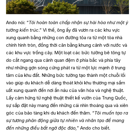
Ando nói: “
Tôi hoàn toàn chấp nhận sự hài hòa như một ý
tưởng kiến trúc
.” Vì thế, ông ấy đã vươn ra các khu vực
xung quanh bằng những con đường tỏa ra từ một tòa nhà
chính hình tròn, đồng thời cân bằng khung cảnh với nước và
các khu vực trồng cây. Một loạt các bức tường bê tông tự
do cắt ngang qua cảnh quan đệm ở phía bắc và phía tây
như những gợn sóng cứng phát ra từ một lực mạnh ở trung
tâm của khu đất. Những bức tường tạo thành một chuỗi lối
vào giúp du khách dễ dàng thoát khỏi khu thương mại sầm
uất xung quanh đến nơi ẩn náu của văn hóa và nghệ thuật.
Lấy cảm hứng từ nghệ thuật thiết kế vườn của Trung Quốc,
sự sắp đặt này mang đến những cái nhìn thoáng qua và xiên
góc của bảo tàng khi du khách đến thăm. “
Tôi muốn tạo ra
sự tương phản động giữa tự nhiên và nhân tạo để mang
đến những điều bất ngờ độc đáo,
” Ando cho biết.