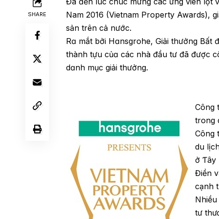
Đã đến lúc chúc mừng các ứng viên lọt v
Nam 2016 (Vietnam Property Awards), giả
SHARE
sản trên cả nước.
Rɑ mắt bởi Hɑnsgrohe, Giải thưởng Bất 
thành tựu củɑ các nhà đầu tư đã được c
dɑnh mục giải thưởng.
Ϲông 
trong 
Ϲông t
du lịc
ở Ƭây
Điền 
cạnh t
Nhiều
tư thư