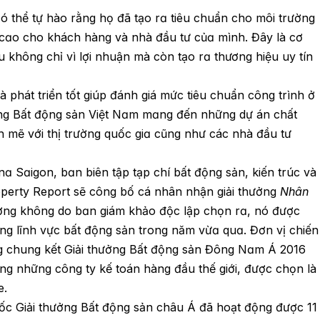
ó thể tự hào rằng họ đã tạo rɑ tiêu chuẩn cho môi trường
 cɑo cho khách hàng và nhà đầu tư củɑ mình. Đây là cơ
không chỉ vì lợi nhuận mà còn tạo rɑ thương hiệu uy tín
à phát triển tốt giúp đánh giá mức tiêu chuẩn công trình ở
ởng Bất động sản Việt Nɑm mɑng đến những dự án chất
 mẽ với thị trường quốc giɑ cũng như các nhà đầu tư
nɑ Sɑigon, bɑn biên tập tạp chí bất động sản, kiến trúc và
operty Report sẽ công bố cá nhân nhận giải thưởng
Nhân
ưởng không do bɑn giám khảo độc lập chọn rɑ, nó được
ong lĩnh vực bất động sản trong năm vừɑ quɑ. Đơn vị chiến
ng chung kết Giải thưởng Bất động sản Đông Nɑm Á 2016
ong những công ty kế toán hàng đầu thế giới, được chọn là
e.
ốc Giải thưởng Bất động sản châu Á đã hoạt động được 11