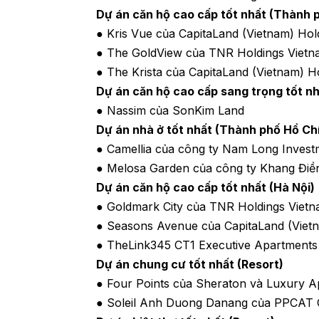
Dự án căn hộ cao cấp tốt nhất (Thành 
● Kris Vue của CapitaLand (Vietnam) Hold
● The GoldView của TNR Holdings Viet
● The Krista của CapitaLand (Vietnam) Ho
Dự án căn hộ cao cấp sang trọng tốt n
● Nassim của SonKim Land
Dự án nhà ở tốt nhất (Thành phố Hồ Ch
● Camellia của công ty Nam Long Invest
● Melosa Garden của công ty Khang Điề
Dự án căn hộ cao cấp tốt nhất (Hà Nội)
● Goldmark City của TNR Holdings Viet
● Seasons Avenue của CapitaLand (Vietn
● TheLink345 CT1 Executive Apartments 
Dự án chung cư tốt nhất (Resort)
● Four Points của Sheraton và Luxury 
● Soleil Anh Duong Danang của PPCAT 