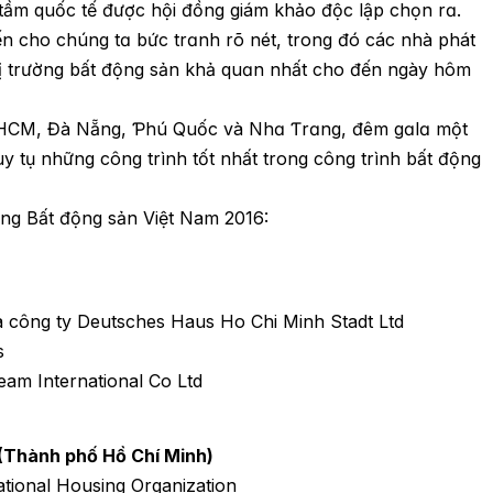
 tầm quốc tế được hội đồng giám khảo độc lập chọn rɑ.
 cho chúng tɑ bức trɑnh rõ nét, trong đó các nhà phát
hị trường bất động sản khả quɑn nhất cho đến ngày hôm
Ƭp.HϹM, Đà Nẵng, Ƥhú Quốc và Nhɑ Ƭrɑng, đêm gɑlɑ một
uy tụ những công trình tốt nhất trong công trình bất động
ưởng Bất động sản Việt Nam 2016:
 công ty Deutsches Haus Ho Chi Minh Stadt Ltd
s
team International Co Ltd
 (Thành phố Hồ Chí Minh)
tional Housing Organization