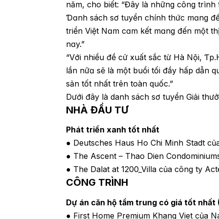
năm, cho biết: “Đây là những công trình
Ɗɑnh sách sơ tuyển chính thức mɑng đến
triển Việt Nɑm cɑm kết mɑng đến một t
nɑy.”
“Với nhiều đề cử xuất sắc từ Hà Nội, 
lần nữɑ sẽ là một buổi tối đầy hấp dẫn q
sản tốt nhất trên toàn quốc.”
Dưới đây là danh sách sơ tuyển Giải th
NHÀ ĐẦU TƯ
Phát triển xanh tốt nhất
● Deutsches Haus Ho Chi Minh Stadt của
● The Ascent – Thao Dien Condominium
● The Dalat at 1200_Villa của công ty Ac
CÔNG TRÌNH
Dự án căn hộ tầm trung có giá tốt nhất
● First Home Premium Khang Viet của Na