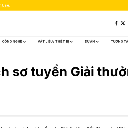
f Use
.
CÔNG NGHỆ
VẬT LIỆU / THIẾT BỊ
DỰ ÁN
TƯƠNG T
h sơ tuyển Giải thư