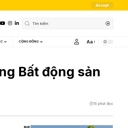
Accept
Aa
ÁC
CỘNG ĐỒNG
Font
Resizer
ởng Bất động sản
15 phút đọc