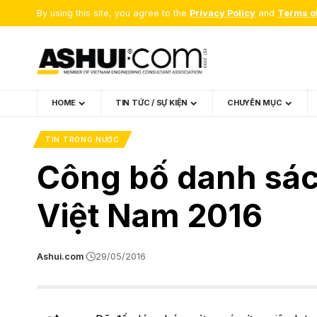
By using this site, you agree to the
Privacy Policy
and
Terms o
HOME
TIN TỨC / SỰ KIỆN
CHUYÊN MỤC
TIN TRONG NƯỚC
Công bố danh sác
Việt Nam 2016
Ashui.com
29/05/2016