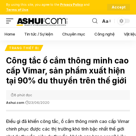
By using this site, you agree to the
Privacy Policy
and
Accept
Terms of Use
.
Aa
Font
Resizer
Home
Tin tức / Sự kiện
Chuyên mục
Công nghệ
Vật liệ
TRANG THIẾT BỊ
Công tắc ổ cắm thông minh cao
cấp Vimar, sản phẩm xuất hiện
tại 90% du thuyền trên thế giới
8 phút đọc
Ashui.com
23/06/2020
Điều gì đã khiến công tắc, ổ cắm thông minh cao cấp Vimar
chinh phục được các thị trường khó tính bậc nhất thế giới