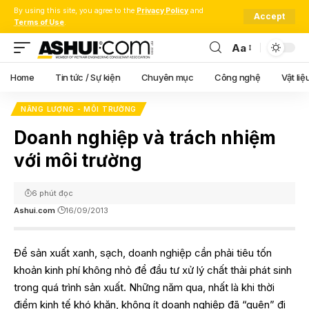
By using this site, you agree to the
Privacy Policy
and
Accept
Terms of Use
.
Aa
Font
Resizer
Home
Tin tức / Sự kiện
Chuyên mục
Công nghệ
Vật liệ
NĂNG LƯỢNG - MÔI TRƯỜNG
Doanh nghiệp và trách nhiệm
với môi trường
6 phút đọc
Ashui.com
16/09/2013
Để sản xuất xanh, sạch, doanh nghiệp cần phải tiêu tốn
khoản kinh phí không nhỏ để đầu tư xử lý chất thải phát sinh
trong quá trình sản xuất. Những năm qua, nhất là khi thời
điểm kinh tế khó khăn, không ít doanh nghiệp đã “quên” đi