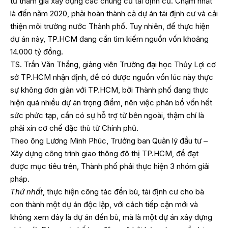
tư tham gia xây dựng các chung cư tái định cư. Chậm nhất
là đến năm 2020, phải hoàn thành cả dự án tái định cư và cải
thiện môi trường nước Thành phố. Tuy nhiên, để thực hiện
dự án này, TP.HCM đang cần tìm kiếm nguồn vốn khoảng
14.000 tỷ đồng.
TS. Trần Văn Thắng, giảng viên Trường đại học Thủy Lợi cơ
sở TP.HCM nhận định, để có được nguồn vốn lúc này thực
sự không đơn giản với TP.HCM, bởi Thành phố đang thực
hiện quá nhiều dự án trọng điểm, nên việc phân bổ vốn hết
sức phức tạp, cần có sự hỗ trợ từ bên ngoài, thậm chí là
phải xin cơ chế đặc thù từ Chính phủ.
Theo ông Lương Minh Phúc, Trưởng ban Quản lý đầu tư –
Xây dựng công trình giao thông đô thị TP.HCM, để đạt
được mục tiêu trên, Thành phố phải thực hiện 3 nhóm giải
pháp.
Thứ nhất
, thực hiện công tác đền bù, tái định cư cho bà
con thành một dự án độc lập, với cách tiếp cận mới và
không xem đây là dự án đền bù, mà là một dự án xây dựng