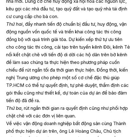
nhà mới. Dùng cơ chế huy động xã hội hóa các nguồn lực,
kêu gọi các nhà đầu tư, tạo quỹ đất và tạo quỹ nhà tái định
cư cung cấp cho bà con.
Thứ hai
, đẩy nhanh tiến độ chuẩn bị đầu tư, huy động, vận
động nguồn vốn quốc tế và triển khai công tác thi công
đồng bộ với quá trình giải tỏa. Dự kiến xếp thứ tự ưu tiên
cho công tác thi công, cải tạo trên tuyến kênh Đôi, kênh Tẻ
nối kết chặt chẽ với tiến độ di dời các hộ dân trên bờ kênh
để làm sao chúng ta thực hiện theo phương pháp cuốn
chiếu để rút ngắn tối đa thời gian thực hiện. Đồng thời, kiến
nghị Trung ương cho phép một số cơ chế đặc thù giúp
TP.HCM có thể tự quyết định, tự phê duyệt, thẩm định các
gói thầu cũng như thiết kế, dự toán của dự án để bảo đảm
tiến độ đã đề ra.
Thứ ba
, rút ngắn thời gian ra quyết định cũng như phối hợp
chặt chẽ với các đơn vị liên quan.
Về việc vận động doanh nghiệp bất động sản cùng Thành
phố thực hiện dự án trên, ông Lê Hoàng Châu, Chủ tịch