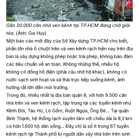
Gần 20.000 căn nhà ven kênh tại TP.HCM đang chờ giải
tỏa.
(Ảnh: Gia Huy)
Một báo cáo mới đây của Sở Xây dựng TP.HCM cho biết,
phần lớn nhà ổ chuột trên và ven kênh rạch hiện nay trên địa
bàn là xây dựng không phép hoặc trái phép, không bảo đảm
các tiêu chuẩn về an toàn. Không những thế, nhiều hộ
không có đồng hồ điện (phải câu nhờ hộ khác), không có
nước sạch sinh hoạt và xả thải trực tiếp xuống kênh, ảnh
hưởng rất lớn đến môi trường.
Trong đó, nhiều nhất là địa bàn quận 8, với hơn 9.500 căn
nhà trên và ven kênh rạch, tập trung tại các tuyến kênh như
Kênh Đôi, Tàu Hũ, Lò Gốm, Ruột Ngựa, Ông Bé… Tại quận
Bình Thạnh, hệ thống rạch xuyên tâm với chiều dài là 8,2 km
có hơn 1.600 hộ dân sống… Đây chỉ là số ít trong 67 tuyến
kênh rạch tại Thành phố bị người dân xây nhà bên trên sinh