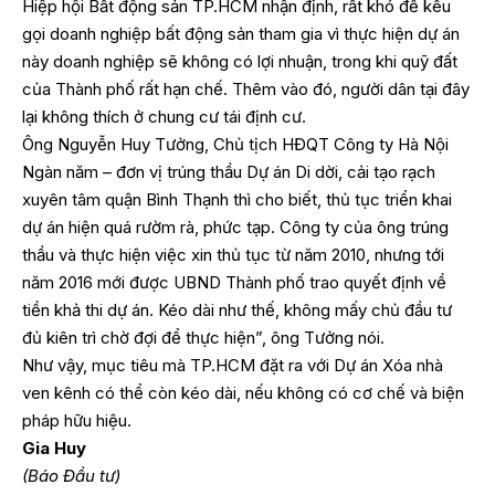
Hiệp hội Bất động sản TP.HCM nhận định, rất khó để kêu
gọi doanh nghiệp bất động sản tham gia vì thực hiện dự án
này doanh nghiệp sẽ không có lợi nhuận, trong khi quỹ đất
của Thành phố rất hạn chế. Thêm vào đó, người dân tại đây
lại không thích ở chung cư tái định cư.
Ông Nguyễn Huy Tưởng, Chủ tịch HĐQT Công ty Hà Nội
Ngàn năm – đơn vị trúng thầu Dự án Di dời, cải tạo rạch
xuyên tâm quận Bình Thạnh thì cho biết, thủ tục triển khai
dự án hiện quá rườm rà, phức tạp. Công ty của ông trúng
thầu và thực hiện việc xin thủ tục từ năm 2010, nhưng tới
năm 2016 mới được UBND Thành phố trao quyết định về
tiền khả thi dự án. Kéo dài như thế, không mấy chủ đầu tư
đủ kiên trì chờ đợi để thực hiện”, ông Tưởng nói.
Như vậy, mục tiêu mà TP.HCM đặt ra với Dự án Xóa nhà
ven kênh có thể còn kéo dài, nếu không có cơ chế và biện
pháp hữu hiệu.
Gia Huy
(Báo Đầu tư)