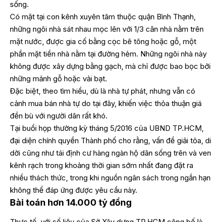
sống.
Có mặt tại con kênh xuyên tâm thuộc quận Bình Thạnh,
những ngôi nhà sát nhau mọc lên với 1/3 căn nhà nằm trên
mặt nước, được gia cố bằng cọc bê tông hoặc gỗ, một
phần mặt tiền nhà nằm tại đường hẻm. Những ngôi nhà này
không được xây dựng bằng gạch, mà chỉ được bao bọc bởi
những mảnh gỗ hoặc vải bạt.
Đặc biệt, theo tìm hiểu, dù là nhà tự phát, nhưng vẫn có
cảnh mua bán nhà tự do tại đây, khiến việc thỏa thuận giá
đền bù với người dân rất khó.
Tại buổi họp thường kỳ tháng 5/2016 của UBND TP.HCM,
đại diện chính quyền Thành phố cho rằng, vấn đề giải tỏa, di
dời cũng như tái định cư hàng ngàn hộ dân sống trên và ven
kênh rạch trong khoảng thời gian sớm nhất đang đặt ra
nhiều thách thức, trong khi nguồn ngân sách trong ngắn hạn
không thể đáp ứng được yêu cầu này.
Bài toán hơn 14.000 tỷ đồng
Thực tế, với số liệu của Sở Xây dựng TP.HCM công bố là