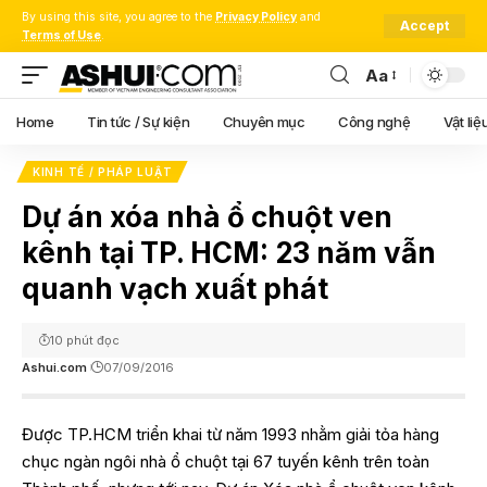
By using this site, you agree to the
Privacy Policy
and
Accept
Terms of Use
.
Aa
Font
Resizer
Home
Tin tức / Sự kiện
Chuyên mục
Công nghệ
Vật liệ
KINH TẾ / PHÁP LUẬT
Dự án xóa nhà ổ chuột ven
kênh tại TP. HCM: 23 năm vẫn
quanh vạch xuất phát
10 phút đọc
Ashui.com
07/09/2016
Được TP.HCM triển khai từ năm 1993 nhằm giải tỏa hàng
chục ngàn ngôi nhà ổ chuột tại 67 tuyến kênh trên toàn