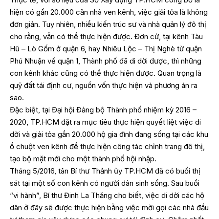
hiện có gần 20.000 căn nhà ven kênh, việc giải tỏa là không
đơn giản. Tuy nhiên, nhiều kiến trúc sư và nhà quản lý đô thị
cho rằng, vẫn có thể thực hiện được. Đơn cử, tại kênh Tàu
Hũ – Lò Gốm ở quận 6, hay Nhiêu Lộc – Thị Nghè từ quận
Phú Nhuận về quận 1, Thành phố đã di dời được, thì những
con kênh khác cũng có thể thực hiện được. Quan trọng là
quỹ đất tái định cư, nguồn vốn thực hiện và phương án ra
sao.
Đặc biệt, tại Đại hội Đảng bộ Thành phố nhiệm kỳ 2016 –
2020, TP.HCM đặt ra mục tiêu thực hiện quyết liệt việc di
dời và giải tỏa gần 20.000 hộ gia đình đang sống tại các khu
ổ chuột ven kênh để thực hiện công tác chỉnh trang đô thị,
tạo bộ mặt mới cho một thành phố hội nhập.
Tháng 5/2016, tân Bí thư Thảnh ủy TP.HCM đã có buổi thị
sát tại một số con kênh có người dân sinh sống. Sau buổi
“vi hành”, Bí thư Đinh La Thăng cho biết, việc di dời các hộ
dân ở đây sẽ được thực hiện bằng việc mời gọi các nhà đầu