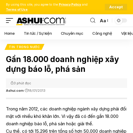
By using this site, you agree to the
Privacy Policy
and
Accept
Terms of Use
.
Aa
Font
Resizer
Home
Tin tức / Sự kiện
Chuyên mục
Công nghệ
Vật liệ
TIN TRONG NƯỚC
Gần 18.000 doanh nghiệp xây
dựng báo lỗ, phá sản
3 phút đọc
Ashui.com
18/01/2013
Trong năm 2012, các doanh nghiệp ngành xây dựng phải đối
mặt với nhiều khó khăn lớn. Vì vậy đã có đến gần 18.000
doanh nghiệp báo lỗ, phá sản hoặc giải thể.
Cụ thể, có tới 15.296 trên tổng số hơn 50.000 doanh nghiệp