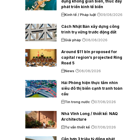
dụng không gian biển, thúc đẩy
phát triển kinh tế biển
Kinh tế / Pháp luật
09/08/2026
Cách Nhật Bản xây dựng công
trình trụ vững trước động đất
Giải pháp
08/08/2026
Around $11 bln proposed for
capital region’s projected Ring
Road 5
News
08/08/2026
Hải Phòng hiện thực tầm nhìn
siêu đô thị biển cạnh tranh toàn
cầu
Tin trong nước
07/08/2026
Nhà Vĩnh Long / thiết kế: NAQ
Architecture
Tư vấn thiết kế
07/08/2026
Cần hơn 3 triệu tỷ đồng phát