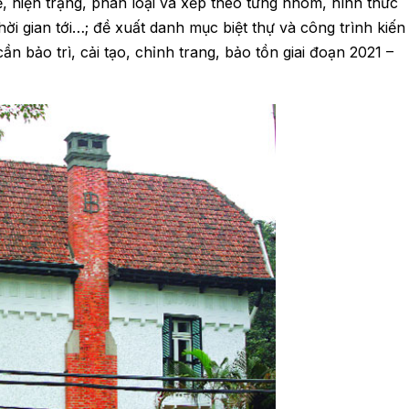
ể, hiện trạng, phân loại và xếp theo từng nhóm, hình thức
hời gian tới…; đề xuất danh mục biệt thự và công trình kiến
ần bảo trì, cải tạo, chỉnh trang, bảo tồn giai đoạn 2021 –