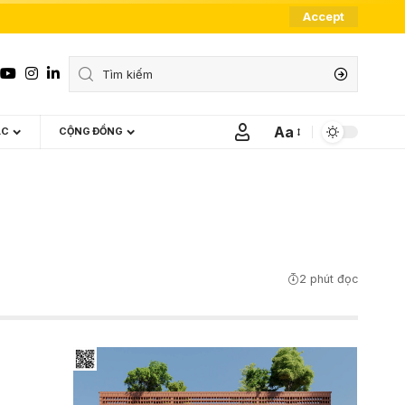
Accept
Aa
ÁC
CỘNG ĐỒNG
Font
Resizer
2 phút đọc