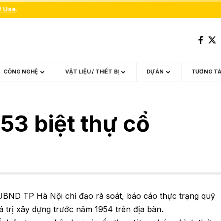
f Use
.
CÔNG NGHỆ
VẬT LIỆU / THIẾT BỊ
DỰ ÁN
TƯƠNG T
53 biệt thự cổ
BND TP Hà Nội chỉ đạo rà soát, báo cáo thực trạng quỹ
iá trị xây dựng trước năm 1954 trên địa bàn.