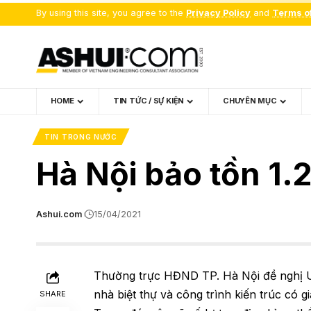
By using this site, you agree to the
Privacy Policy
and
Terms o
HOME
TIN TỨC / SỰ KIỆN
CHUYÊN MỤC
TIN TRONG NƯỚC
Hà Nội bảo tồn 1.2
Ashui.com
15/04/2021
Thường trực HĐND TP. Hà Nội đề nghị U
nhà biệt thự và công trình kiến trúc có g
SHARE