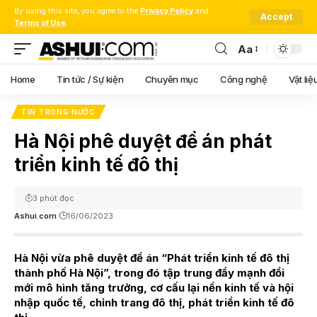
By using this site, you agree to the
Privacy Policy
and
Accept
Terms of Use
.
Aa
Font
Resizer
Home
Tin tức / Sự kiện
Chuyên mục
Công nghệ
Vật liệ
TIN TRONG NƯỚC
Hà Nội phê duyệt đề án phát
triển kinh tế đô thị
3 phút đọc
Ashui.com
16/06/2023
Hà Nội vừa phê duyệt đề án “Phát triển kinh tế đô thị
thành phố Hà Nội”, trong đó tập trung đẩy mạnh đổi
mới mô hình tăng trưởng, cơ cấu lại nền kinh tế và hội
nhập quốc tế, chỉnh trang đô thị, phát triển kinh tế đô