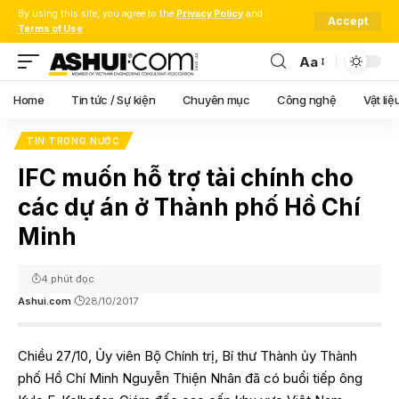
By using this site, you agree to the
Privacy Policy
and
Accept
Terms of Use
.
Aa
Font
Resizer
Home
Tin tức / Sự kiện
Chuyên mục
Công nghệ
Vật liệ
TIN TRONG NƯỚC
IFC muốn hỗ trợ tài chính cho
các dự án ở Thành phố Hồ Chí
Minh
4 phút đọc
Ashui.com
28/10/2017
Chiều 27/10, Ủy viên Bộ Chính trị, Bí thư Thành ủy Thành
phố Hồ Chí Minh Nguyễn Thiện Nhân đã có buổi tiếp ông