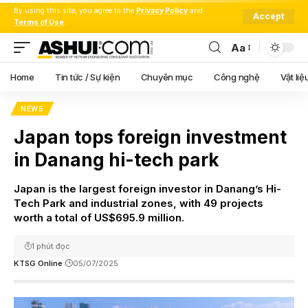
By using this site, you agree to the
Privacy Policy
and
Accept
Terms of Use
.
Aa
Font
Resizer
Home
Tin tức / Sự kiện
Chuyên mục
Công nghệ
Vật liệ
NEWS
Japan tops foreign investment
in Danang hi-tech park
Japan is the largest foreign investor in Danang’s Hi-
Tech Park and industrial zones, with 49 projects
worth a total of US$695.9 million.
1 phút đọc
KTSG Online
05/07/2025