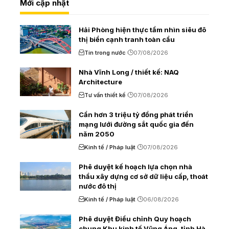
Mới cập nhật
Hải Phòng hiện thực tầm nhìn siêu đô
thị biển cạnh tranh toàn cầu
Tin trong nước
07/08/2026
Nhà Vĩnh Long / thiết kế: NAQ
Architecture
Tư vấn thiết kế
07/08/2026
Cần hơn 3 triệu tỷ đồng phát triển
mạng lưới đường sắt quốc gia đến
năm 2050
Kinh tế / Pháp luật
07/08/2026
Phê duyệt kế hoạch lựa chọn nhà
thầu xây dựng cơ sở dữ liệu cấp, thoát
nước đô thị
Kinh tế / Pháp luật
06/08/2026
Phê duyệt Điều chỉnh Quy hoạch
chung Khu kinh tế Vũng Áng, tỉnh Hà