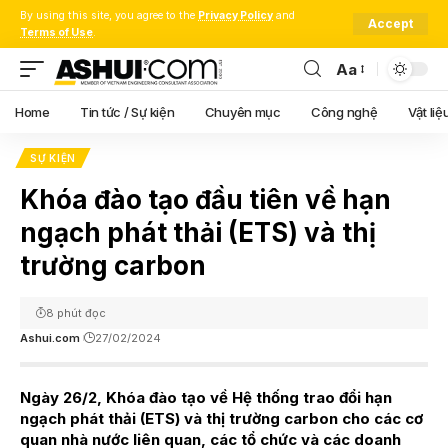
By using this site, you agree to the
Privacy Policy
and
Accept
Terms of Use
.
Aa
Font
Resizer
Home
Tin tức / Sự kiện
Chuyên mục
Công nghệ
Vật liệ
SỰ KIỆN
Khóa đào tạo đầu tiên về hạn
ngạch phát thải (ETS) và thị
trường carbon
8 phút đọc
Ashui.com
27/02/2024
Ngày 26/2, Khóa đào tạo về Hệ thống trao đổi hạn
ngạch phát thải (ETS) và thị trường carbon cho các cơ
quan nhà nước liên quan, các tổ chức và các doanh