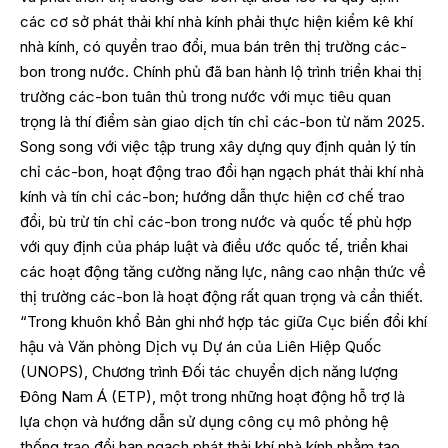
các cơ sở phát thải khí nhà kính phải thực hiện kiểm kê khí
nhà kính, có quyền trao đổi, mua bán trên thị trường các-
bon trong nước. Chính phủ đã ban hành lộ trình triển khai thị
trường các-bon tuân thủ trong nước với mục tiêu quan
trọng là thí điểm sàn giao dịch tín chỉ các-bon từ năm 2025.
Song song với việc tập trung xây dựng quy định quản lý tín
chỉ các-bon, hoạt động trao đổi hạn ngạch phát thải khí nhà
kính và tín chỉ các-bon; hướng dẫn thực hiện cơ chế trao
đổi, bù trừ tín chỉ các-bon trong nước và quốc tế phù hợp
với quy định của pháp luật và điều ước quốc tế, triển khai
các hoạt động tăng cường năng lực, nâng cao nhận thức về
thị trường các-bon là hoạt động rất quan trọng và cần thiết.
“Trong khuôn khổ Bản ghi nhớ hợp tác giữa Cục biến đổi khí
hậu và Văn phòng Dịch vụ Dự án của Liên Hiệp Quốc
(UNOPS), Chương trình Đối tác chuyển dịch năng lượng
Đông Nam Á (ETP), một trong những hoạt động hỗ trợ là
lựa chọn và hướng dẫn sử dụng công cụ mô phỏng hệ
thống trao đổi hạn ngạch phát thải khí nhà kính nhằm tạo