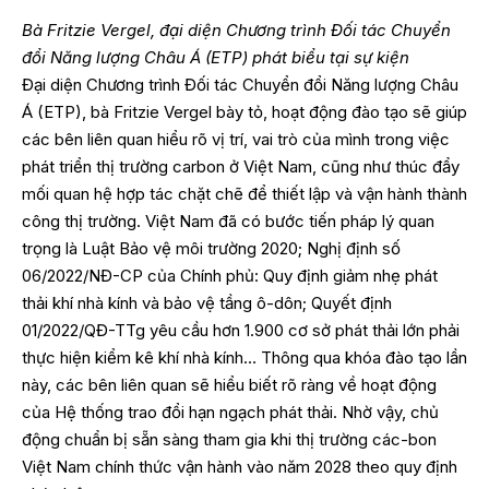
Bà Fritzie Vergel, đại diện Chương trình Đối tác Chuyển
đổi Năng lượng Châu Á (ETP) phát biểu tại sự kiện
Đại diện Chương trình Đối tác Chuyển đổi Năng lượng Châu
Á (ETP), bà Fritzie Vergel bày tỏ, hoạt động đào tạo sẽ giúp
các bên liên quan hiểu rõ vị trí, vai trò của mình trong việc
phát triển thị trường carbon ở Việt Nam, cũng như thúc đẩy
mối quan hệ hợp tác chặt chẽ để thiết lập và vận hành thành
công thị trường. Việt Nam đã có bước tiến pháp lý quan
trọng là Luật Bảo vệ môi trường 2020; Nghị định số
06/2022/NĐ-CP của Chính phủ: Quy định giảm nhẹ phát
thải khí nhà kính và bảo vệ tầng ô-dôn; Quyết định
01/2022/QĐ-TTg yêu cầu hơn 1.900 cơ sở phát thải lớn phải
thực hiện kiểm kê khí nhà kính… Thông qua khóa đào tạo lần
này, các bên liên quan sẽ hiểu biết rõ ràng về hoạt động
của Hệ thống trao đổi hạn ngạch phát thải. Nhờ vậy, chủ
động chuẩn bị sẵn sàng tham gia khi thị trường các-bon
Việt Nam chính thức vận hành vào năm 2028 theo quy định