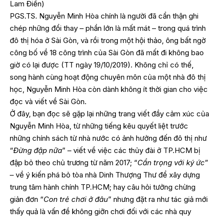
Lam Điền)
PGS.TS. Nguyễn Minh Hòa chính là người đã cẩn thận ghi
chép những đổi thay – phần lớn là mất mát – trong quá trình
đô thị hóa ở Sài Gòn, và rồi trong một hội thảo, ông bất ngờ
công bố về 18 công trình của Sài Gòn đã mất đi không bao
giờ có lại được (TT ngày 19/10/2019). Không chỉ có thế,
song hành cùng hoạt động chuyên môn của một nhà đô thị
học, Nguyễn Minh Hòa còn dành không ít thời gian cho việc
đọc và viết về Sài Gòn.
Ở đây, bạn đọc sẽ gặp lại những trang viết đầy cảm xúc của
Nguyễn Minh Hòa, từ những tiếng kêu quyết liệt trước
những chính sách từ nhà nước có ảnh hưởng đến đô thị như
“
Đừng đập nữa
” – viết về việc các thủy đài ở TP.HCM bị
đập bỏ theo chủ trương từ năm 2017; “
Cẩn trọng với ký ức
”
– về ý kiến phá bỏ tòa nhà Dinh Thượng Thư để xây dựng
trung tâm hành chính TP.HCM; hay câu hỏi tưởng chừng
giản đơn “
Con trẻ chơi ở đâu
” nhưng đặt ra như tác giả mới
thấy quả là vấn đề không giỡn chơi đối với các nhà quy