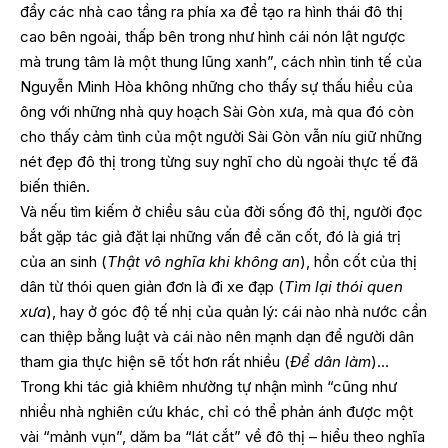
đẩy các nhà cao tầng ra phía xa để tạo ra hình thái đô thị
cao bên ngoài, thấp bên trong như hình cái nón lật ngược
mà trung tâm là một thung lũng xanh”, cách nhìn tinh tế của
Nguyễn Minh Hòa không những cho thấy sự thấu hiểu của
ông với những nhà quy hoạch Sài Gòn xưa, mà qua đó còn
cho thấy cảm tình của một người Sài Gòn vẫn níu giữ những
nét đẹp đô thị trong từng suy nghĩ cho dù ngoài thực tế đã
biến thiên.
Và nếu tìm kiếm ở chiều sâu của đời sống đô thị, người đọc
bắt gặp tác giả đặt lại những vấn đề căn cốt, đó là giá trị
của an sinh (
Thật vô nghĩa khi không an
), hồn cốt của thị
dân từ thói quen giản đơn là đi xe đạp (
Tìm lại thói quen
xưa
), hay ở góc độ tế nhị của quản lý: cái nào nhà nước cần
can thiệp bằng luật và cái nào nên mạnh dạn để người dân
tham gia thực hiện sẽ tốt hơn rất nhiều (
Để dân làm
)…
Trong khi tác giả khiêm nhường tự nhận mình “cũng như
nhiều nhà nghiên cứu khác, chỉ có thể phản ánh được một
vài “mảnh vụn”, dăm ba “lát cắt” về đô thị – hiểu theo nghĩa