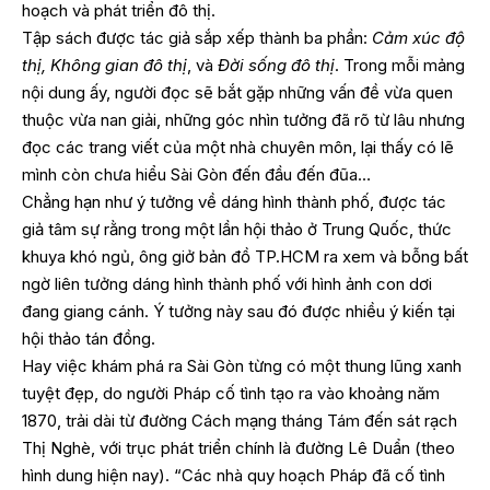
hoạch và phát triển đô thị.
Tập sách được tác giả sắp xếp thành ba phần:
Cảm xúc độ
thị, Không gian đô thị
, và
Đời sống đô thị
. Trong mỗi mảng
nội dung ấy, người đọc sẽ bắt gặp những vấn đề vừa quen
thuộc vừa nan giải, những góc nhìn tưởng đã rõ từ lâu nhưng
đọc các trang viết của một nhà chuyên môn, lại thấy có lẽ
mình còn chưa hiểu Sài Gòn đến đầu đến đũa…
Chẳng hạn như ý tưởng về dáng hình thành phố, được tác
giả tâm sự rằng trong một lần hội thảo ở Trung Quốc, thức
khuya khó ngủ, ông giở bản đồ TP.HCM ra xem và bỗng bất
ngờ liên tưởng dáng hình thành phố với hình ảnh con dơi
đang giang cánh. Ý tưởng này sau đó được nhiều ý kiến tại
hội thảo tán đồng.
Hay việc khám phá ra Sài Gòn từng có một thung lũng xanh
tuyệt đẹp, do người Pháp cố tình tạo ra vào khoảng năm
1870, trải dài từ đường Cách mạng tháng Tám đến sát rạch
Thị Nghè, với trục phát triển chính là đường Lê Duẩn (theo
hình dung hiện nay). “Các nhà quy hoạch Pháp đã cố tình