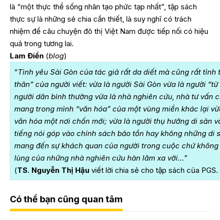
là “một thực thể sống nhân tạo phức tạp nhất”, tập sách
thực sự là những sẻ chia cần thiết, là suy nghĩ có trách
nhiệm để câu chuyện đô thị Việt Nam được tiếp nối có hiệu
quả trong tương lai.
Lam Điền
(
blog
)
“
Tình yêu Sài Gòn của tác giả rất da diết mà cũng rất tỉnh 
thân” của người viết: vừa là người Sài Gòn vừa là người “từ
người dân bình thường vừa là nhà nghiên cứu, nhà tư vấn c
mang trong mình “văn hóa” của một vùng miền khác lại vừ
văn hóa một nơi chốn mới; vừa là người thụ hưởng di sản v
tiếng nói góp vào chính sách bảo tồn hay không những di 
mang đến sự khách quan của người trong cuộc chứ không 
lùng của những nhà nghiên cứu hàn lâm xa vời…
”
(
TS. Nguyễn Thị Hậu
viết lời chia sẻ cho tập sách của PGS
Có thể bạn cũng quan tâm