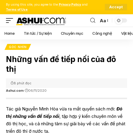
By using this site, you agree to the
Privacy Policy
and
Accept
Terms of Use
.
Aa
Font
Resizer
Home
Tin tức / Sự kiện
Chuyên mục
Công nghệ
Vật liệ
GÓC NHÌN
Những vấn đề tiếp nối của đô
thị
8 phút đọc
Ashui.com
06/11/2020
Tác giả Nguyễn Minh Hòa vừa ra mắt quyển sách mới:
Đô
thị những vấn đề tiếp nối
, tập hợp ý kiến chuyên môn về
đô thị học, và cả những tâm sự giãi bày về các vấn đề phát
triển đô thị ở nước ta.