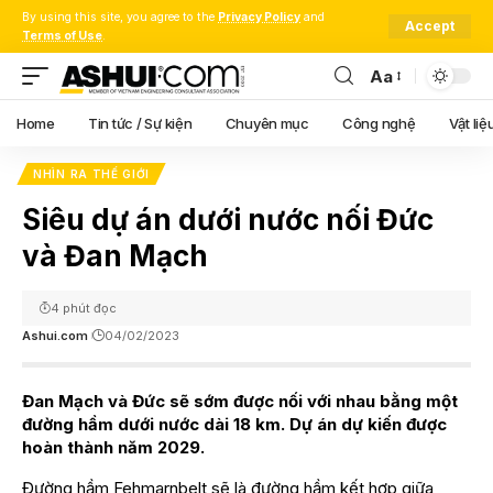
By using this site, you agree to the
Privacy Policy
and
Accept
Terms of Use
.
Aa
Font
Resizer
Home
Tin tức / Sự kiện
Chuyên mục
Công nghệ
Vật liệ
NHÌN RA THẾ GIỚI
Siêu dự án dưới nước nối Đức
và Đan Mạch
4 phút đọc
Ashui.com
04/02/2023
Đan Mạch và Đức sẽ sớm được nối với nhau bằng một
đường hầm dưới nước dài 18 km. Dự án dự kiến được
hoàn thành năm 2029.
Đường hầm Fehmarnbelt sẽ là đường hầm kết hợp giữa