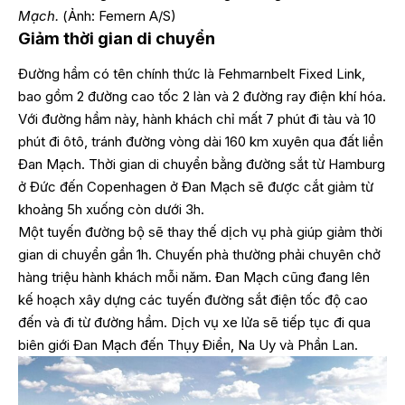
Mạch.
(Ảnh: Femern A/S)
Giảm thời gian di chuyển
Đường hầm có tên chính thức là Fehmarnbelt Fixed Link,
bao gồm 2 đường cao tốc 2 làn và 2 đường ray điện khí hóa.
Với đường hầm này, hành khách chỉ mất 7 phút đi tàu và 10
phút đi ôtô, tránh đường vòng dài 160 km xuyên qua đất liền
Đan Mạch. Thời gian di chuyển bằng đường sắt từ Hamburg
ở Đức đến Copenhagen ở Đan Mạch sẽ được cắt giảm từ
khoảng 5h xuống còn dưới 3h.
Một tuyến đường bộ sẽ thay thế dịch vụ phà giúp giảm thời
gian di chuyển gần 1h. Chuyến phà thường phải chuyên chở
hàng triệu hành khách mỗi năm. Đan Mạch cũng đang lên
kế hoạch xây dựng các tuyến đường sắt điện tốc độ cao
đến và đi từ đường hầm. Dịch vụ xe lửa sẽ tiếp tục đi qua
biên giới Đan Mạch đến Thụy Điển, Na Uy và Phần Lan.