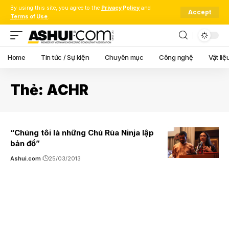
By using this site, you agree to the
Privacy Policy
and
Accept
Terms of Use
.
Home
Tin tức / Sự kiện
Chuyên mục
Công nghệ
Vật liệ
Thẻ:
ACHR
“Chúng tôi là những Chú Rùa Ninja lập
bản đồ”
Ashui.com
25/03/2013