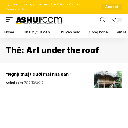
By using this site, you agree to the
Privacy Policy
and
Accept
Terms of Use
.
Home
Tin tức / Sự kiện
Chuyên mục
Công nghệ
Vật liệ
Thẻ:
Art under the roof
“Nghệ thuật dưới mái nhà sàn”
Ashui.com
10/12/2012