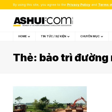
By using this site, you agree to the
Privacy Policy
and
Terms o
HOME
TIN TỨC / SỰ KIỆN
CHUYÊN MỤC
Thẻ:
bảo trì đường