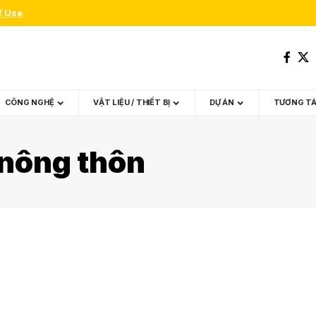
f Use
.
CÔNG NGHỆ
VẬT LIỆU / THIẾT BỊ
DỰ ÁN
TƯƠNG T
 nông thôn